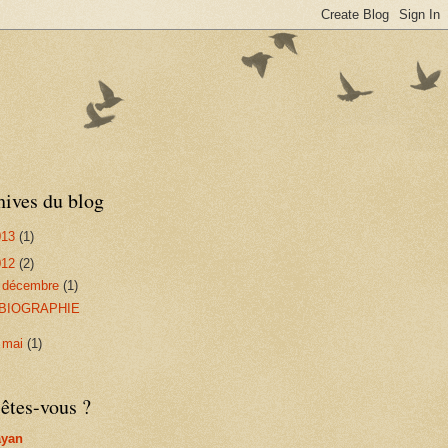
hives du blog
013
(1)
012
(2)
▼
décembre
(1)
BIOGRAPHIE
►
mai
(1)
êtes-vous ?
ayan