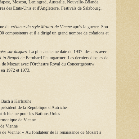
pest, Moscou, Leningrad, Australie, Nouvelle-Zélande,
tres des Etats-Unis et d'Angleterre, Festivals de Salzbourg,
mme du
créateur du style Mozart de Vienne
après la guerre. Son
00 compositeurs et il a dirigé un grand nombre de créations et
ées sur disques
. La plus ancienne date de 1937: des airs avec
i in Neapel
de Bernhard Paumgartner. Les derniers disques de
) de Mozart avec l'Orchestre Royal du Concertgebouw
 en 1972 et 1973.
 Bach à Karlsruhe
 président de la République d'Autriche
trichienne pour les Nations-Unies
harmonique de Vienne
 de Vienne
de Vienne: « Au fondateur de la renaissance de Mozart à