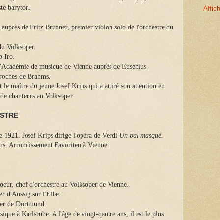
te baryton.
Affic
 auprès de Fritz Brunner, premier violon solo de l'orchestre du
du Volksoper.
o Iro.
 l'Académie de musique de Vienne auprès de Eusebius
proches de Brahms.
 le maître du jeune Josef Krips qui a attiré son attention en
n de chanteurs au Volksoper.
ESTRE
e 1921, Josef Krips dirige l'opéra de Verdi
Un bal masqué.
ers, Arrondissement Favoriten à Vienne.
oeur, chef d'orchestre au Volksoper de Vienne.
r d'Aussig sur l'Elbe.
ter de Dortmund.
que à Karlsruhe. A l'âge de vingt-qautre ans, il est le plus