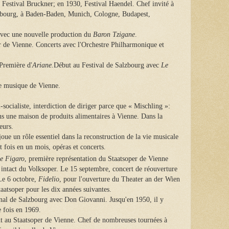
estival Bruckner; en 1930, Festival Haendel. Chef invité à
rasbourg, à Baden-Baden, Munich, Cologne, Budapest,
avec une nouvelle production du
Baron Tzigane
.
 de Vienne. Concerts avec l'Orchestre Philharmonique et
Première d'
Ariane.
Début au Festival de Salzbourg avec
Le
e musique de Vienne.
ocialiste, interdiction de diriger parce que « Mischling »:
ans une maison de produits alimentaires à Vienne. Dans la
eurs.
joue un rôle essentiel dans la reconstruction de la vie musicale
t fois en un mois, opéras et concerts.
e Figaro
, première représentation du Staatsoper de Vienne
é intact du Volksoper. Le 15 septembre, concert de réouverture
 Le 6 octobre,
Fidelio
, pour l'ouverture du Theater an der Wien
taatsoper pour les dix années suivantes.
onal de Salzbourg avec Don Giovanni. Jusqu'en 1950, il y
e fois en 1969.
 au Staatsoper de Vienne. Chef de nombreuses tournées à