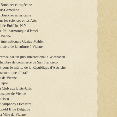
é Bruckner européenne
idt-Gemeinde
 Bruckner américaine
 les sciences et les Arts
é de Buffalo, N.Y.
e Philharmonique d'Israël
 Vienne
 internationale Gustav Mahler
istère de la culture à Vienne
cernée par un jury international à Wiesbaden
Chambre de commerce de San Francisco
 pour le mérite de la République d'Autriche
lharmonique d'Israël
r de Vienne
 Japon
 Club aux Etats-Unis
atsoper de Vienne
ncisco
o Symphony Orchestra
opold II de Belgique
a Ville de Vienne