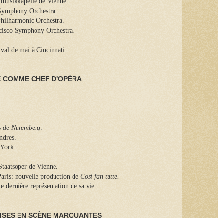
ofmusikkapelle de Vienne.
 Symphony Orchestra.
Philharmonic Orchestra.
ncisco Symphony Orchestra.
val de mai à Cincinnati.
É COMME CHEF D'OPÉRA
s de Nuremberg
.
ndres.
 York.
taatsoper de Vienne.
Paris: nouvelle production de
Cosi fan tutte.
te dernière représentation de sa vie.
ISES EN SCÈNE MARQUANTES