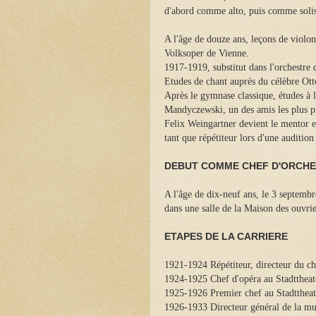
d'abord comme alto, puis comme solis
A l'âge de douze ans, leçons de violon
Volksoper de Vienne.
1917-1919, substitut dans l'orchestre 
Etudes de chant auprès du célèbre Ott
Après le gymnase classique, études à
Mandyczewski, un des amis les plus 
Felix Weingartner devient le mentor et
tant que répétiteur lors d'une auditio
DEBUT COMME CHEF D'ORCH
A l'âge de dix-neuf ans, le 3 septembr
dans une salle de la Maison des ouvri
ETAPES DE LA CARRIERE
1921-1924 Répétiteur, directeur du ch
1924-1925 Chef d'opéra au Stadttheate
1925-1926 Premier chef au Stadtthea
1926-1933 Directeur général de la musi