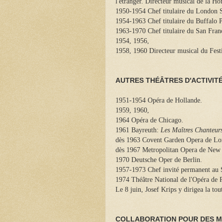
l'étranger. Directeur musical de la H
1950-1954 Chef titulaire du London
1954-1963 Chef titulaire du Buffalo 
1963-1970 Chef titulaire du San Fra
1954, 1956,
1958, 1960 Directeur musical du Festi
AUTRES THÉÂTRES D'ACTIVIT
1951-1954 Opéra de Hollande.
1959, 1960,
1964 Opéra de Chicago.
1961 Bayreuth:
Les Maîtres Chanteur
dès 1963 Covent Garden Opera de Lo
dès 1967 Metropolitan Opera de New
1970 Deutsche Oper de Berlin.
1957-1973 Chef invité permanent au S
1974 Théâtre National de l'Opéra de 
Le 8 juin, Josef Krips y dirigea la tou
COLLABORATION POUR DES M