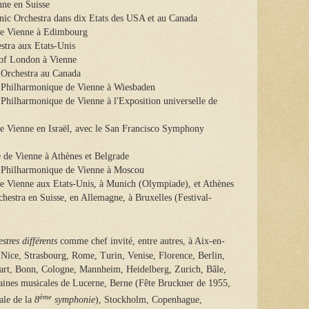
nne en Suisse
ic Orchestra dans dix Etats des USA et au Canada
de Vienne à Edimbourg
stra aux Etats-Unis
 of London à Vienne
 Orchestra au Canada
re Philharmonique de Vienne à Wiesbaden
e Philharmonique de Vienne à l'Exposition universelle de
e Vienne en Israël, avec le San Francisco Symphony
 de Vienne à Athènes et Belgrade
re Philharmonique de Vienne à Moscou
e Vienne aux Etats-Unis, à Munich (Olympiade), et Athènes
estra en Suisse, en Allemagne, à Bruxelles (Festival-
stres différents
comme chef invité, entre autres, à Aix-en-
 Nice, Strasbourg, Rome, Turin, Venise, Florence, Berlin,
art, Bonn, Cologne, Mannheim, Heidelberg, Zurich, Bâle,
ines musicales de Lucerne, Berne (Fête Bruckner de 1955,
ème
ale de la
8
symphonie
), Stockholm, Copenhague,