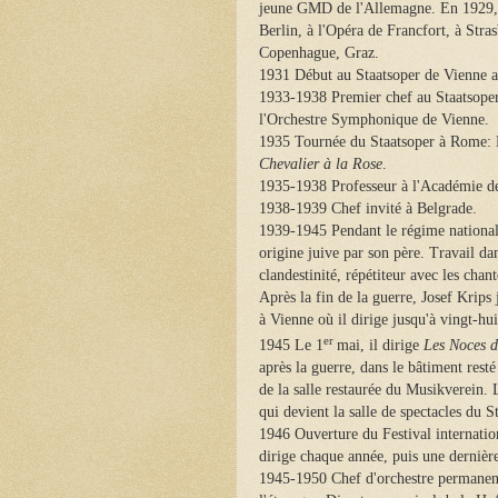
jeune GMD de l'Allemagne. En 1929, F
Berlin, à l'Opéra de Francfort, à St
Copenhague, Graz.
1931 Début au Staatsoper de Vienne 
1933-1938 Premier chef au Staatsoper
l'Orchestre Symphonique de Vienne.
1935 Tournée du Staatsoper à Rome: 
Chevalier à la Rose
.
1935-1938 Professeur à l'Académie d
1938-1939 Chef invité à Belgrade.
1939-1945 Pendant le régime national-s
origine juive par son père. Travail d
clandestinité, répétiteur avec les chant
Après la fin de la guerre, Josef Krips 
à Vienne où il dirige jusqu'à vingt-hui
er
1945 Le 1
mai, il dirige
Les Noces d
après la guerre, dans le bâtiment rest
de la salle restaurée du Musikverein.
qui devient la salle de spectacles du S
1946 Ouverture du Festival internati
dirige chaque année, puis une dernièr
1945-1950 Chef d'orchestre permanent