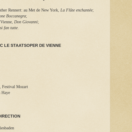
ünther Rennert: au Met de New York,
La Flûte enchantée
;
one Boccanegra
;
à Vienne,
Don Giovanni
;
si fan tutte
.
C LE STAATSOPER DE VIENNE
, Festival Mozart
a Haye
DIRECTION
iesbaden