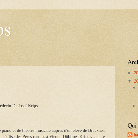
ps
Arc
►
2
▼
2
médecin Dr Josef Krips.
Qui 
e piano et de théorie musicale auprès d'un élève de Bruckner,
b
e l'église des Pères carmes à Vienne-Döbling. Krips y chante