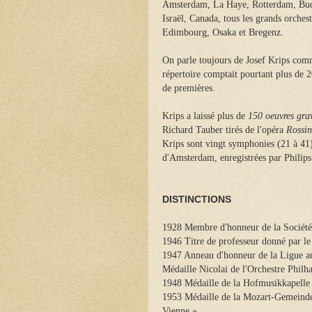
Amsterdam, La Haye, Rotterdam, Buda
Israël, Canada, tous les grands orches
Edimbourg, Osaka et Bregenz.
On parle toujours de Josef Krips co
répertoire comptait pourtant plus de 2
de premières.
Krips a laissé plus de
150 oeuvres grav
Richard Tauber tirés de l'opéra
Rossin
Krips sont vingt symphonies (21 à 41
d'Amsterdam, enregistrées par Philips
DISTINCTIONS
1928 Membre d'honneur de la Société
1946 Titre de professeur donné par le
1947 Anneau d'honneur de la Ligue au
Médaille Nicolai de l'Orchestre Phil
1948 Médaille de la Hofmusikkapelle
1953 Médaille de la Mozart-Gemeinde 
Vienne ».